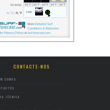
More
Detailed Surf
Conditions & Webcams
for Ribeira D'ilhas
at
surf-forecast.com
.
CONTACTE-NOS
EM SOMOS
NTACTOS
CHA TÉCNICA