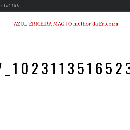
ONTACTOS
7_10231135165