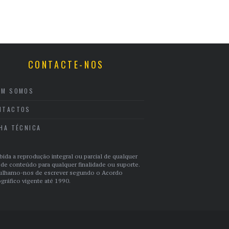
CONTACTE-NOS
EM SOMOS
NTACTOS
CHA TÉCNICA
bida a reprodução integral ou parcial de qualquer
 de conteúdo para qualquer finalidade ou suporte.
ulhamo-nos de escrever segundo o Acordo
gráfico vigente até 1990.