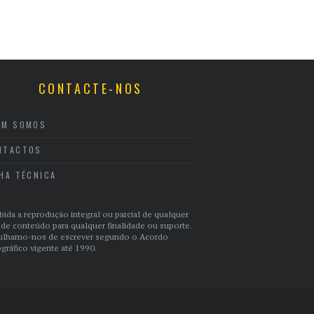
CONTACTE-NOS
EM SOMOS
NTACTOS
CHA TÉCNICA
bida a reprodução integral ou parcial de qualquer
 de conteúdo para qualquer finalidade ou suporte.
ulhamo-nos de escrever segundo o Acordo
gráfico vigente até 1990.