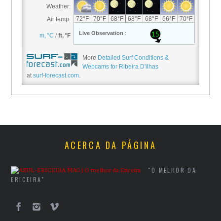
More
Detailed Surf Conditions &
Webcams for Ribeira D'ilhas
at
surf-forecast.com
.
ACERCA DA PÁGINA
"O MELHOR DA
ERICEIRA"