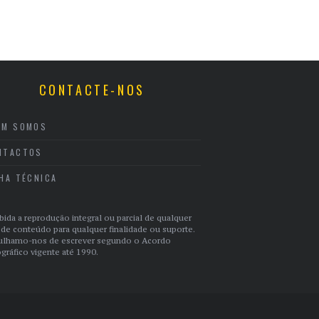
CONTACTE-NOS
EM SOMOS
NTACTOS
CHA TÉCNICA
bida a reprodução integral ou parcial de qualquer
 de conteúdo para qualquer finalidade ou suporte.
ulhamo-nos de escrever segundo o Acordo
gráfico vigente até 1990.