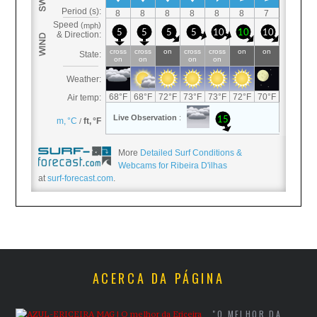
More
Detailed Surf Conditions &
Webcams for Ribeira D'ilhas
at
surf-forecast.com
.
ACERCA DA PÁGINA
"O MELHOR DA