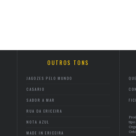
OUTROS TONS
JAGOZES PELO MUNDO
QU
CASARIO
CO
SABOR A MAR
FI
RUA DA ERICEIRA
Proi
NOTA AZUL
tipo
Org
Orto
MADE IN ERICEIRA