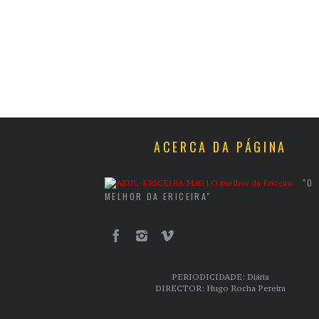
ACERCA DA PÁGINA
"O
MELHOR DA ERICEIRA"
PERIODICIDADE: Diária
DIRECTOR: Hugo Rocha Pereira