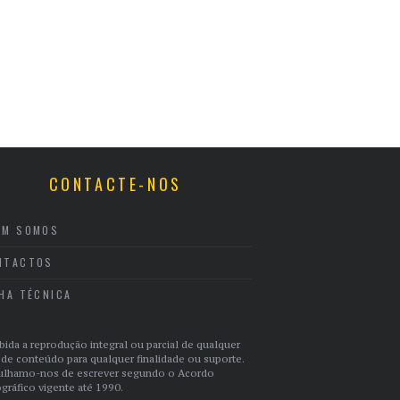
CONTACTE-NOS
EM SOMOS
NTACTOS
CHA TÉCNICA
bida a reprodução integral ou parcial de qualquer
 de conteúdo para qualquer finalidade ou suporte.
ulhamo-nos de escrever segundo o Acordo
gráfico vigente até 1990.