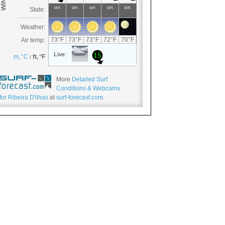
More
Detailed Surf
Conditions & Webcams
for Ribeira D'ilhas
at
surf-forecast.com
.