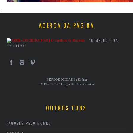
TOS
ACERCA DA PÁGINA
"O MELHOR DA
ERICEIRA"
PERIODICIDADE: Diária
DIRECTOR: Hugo Rocha Pereira
OUTROS TONS
JAGOZES PELO MUNDO