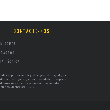
CONTACTE-NOS
EM SOMOS
NTACTOS
CHA TÉCNICA
bida a reprodução integral ou parcial de qualquer
 de conteúdo para qualquer finalidade ou suporte.
ulhamo-nos de escrever segundo o Acordo
gráfico vigente até 1990.