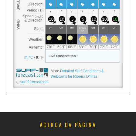
More
Detailed Surf Conditions &
Webcams for Ribeira D'ilhas
at
surf-forecast.com
.
ACERCA DA PÁGINA