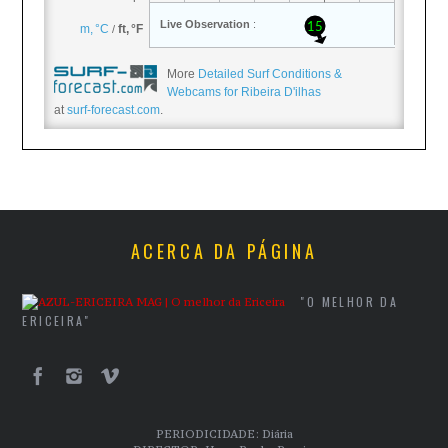
More
Detailed Surf Conditions &
Webcams for Ribeira D'ilhas
at
surf-forecast.com
.
ACERCA DA PÁGINA
"O MELHOR DA
ERICEIRA"
PERIODICIDADE: Diária