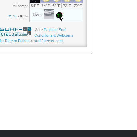
More
Detailed Surf
Conditions & Webcams
for Ribeira D'ilhas
at
surf-forecast.com
.