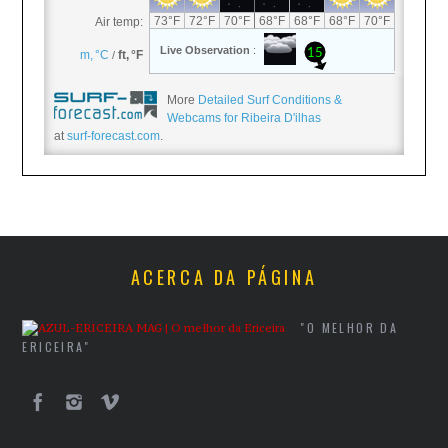
More
Detailed Surf Conditions &
Webcams for Ribeira D'ilhas
at
surf-forecast.com
.
ACERCA DA PÁGINA
"O MELHOR DA
ERICEIRA"