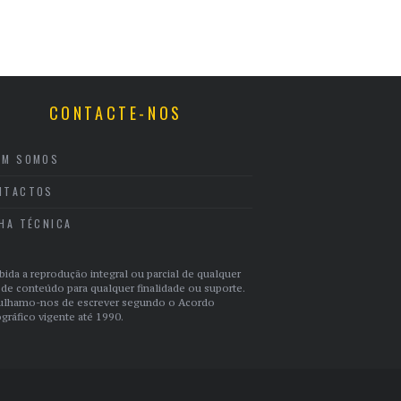
CONTACTE-NOS
EM SOMOS
NTACTOS
CHA TÉCNICA
bida a reprodução integral ou parcial de qualquer
 de conteúdo para qualquer finalidade ou suporte.
ulhamo-nos de escrever segundo o Acordo
gráfico vigente até 1990.