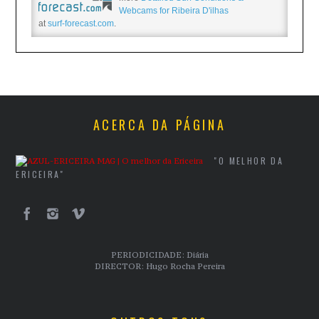
Webcams for Ribeira D'ilhas
at
surf-forecast.com
.
ACERCA DA PÁGINA
"O MELHOR DA
ERICEIRA"
PERIODICIDADE: Diária
DIRECTOR: Hugo Rocha Pereira