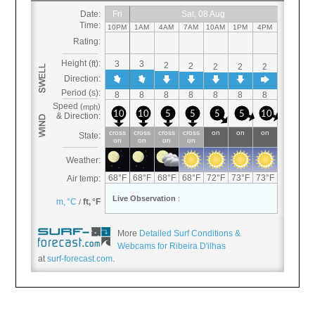
More
Detailed Surf Conditions &
Webcams for Ribeira D'ilhas
at
surf-forecast.com
.