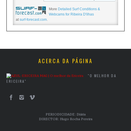
More
Detailed Surf Conditions &
Webcams for Ribeira D'ilhas
at
surf-forecast.com
.
ACERCA DA PÁGINA
"O MELHOR DA
ERICEIRA"
PERIODICIDADE: Diária
DIRECTOR: Hugo Rocha Pereira