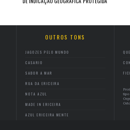
DE INDICAÇÃO GEOGRÁFICA PROTEGIDA
OUTROS TONS
JAGOZES PELO MUNDO
QU
CASARIO
CO
SABOR A MAR
FI
RUA DA ERICEIRA
Proi
NOTA AZUL
tipo
Org
Orto
MADE IN ERICEIRA
AZUL ERICEIRA MENTE