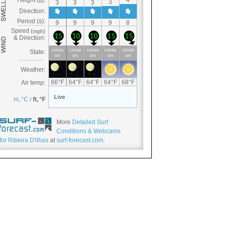
More
Detailed Surf
Conditions & Webcams
for Ribeira D'ilhas
at
surf-forecast.com
.