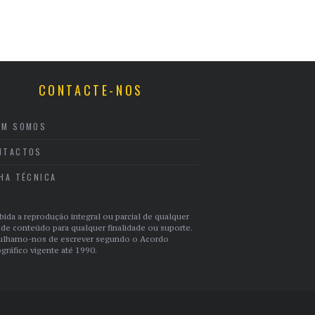
CONTACTE-NOS
EM SOMOS
NTACTOS
CHA TÉCNICA
bida a reprodução integral ou parcial de qualquer
 de conteúdo para qualquer finalidade ou suporte.
ulhamo-nos de escrever segundo o Acordo
gráfico vigente até 1990.