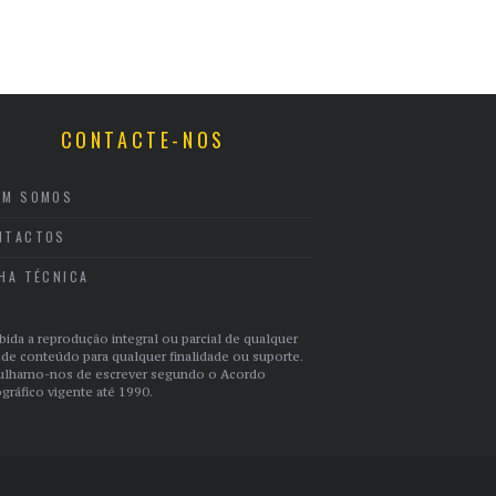
CONTACTE-NOS
EM SOMOS
NTACTOS
CHA TÉCNICA
bida a reprodução integral ou parcial de qualquer
 de conteúdo para qualquer finalidade ou suporte.
ulhamo-nos de escrever segundo o Acordo
gráfico vigente até 1990.