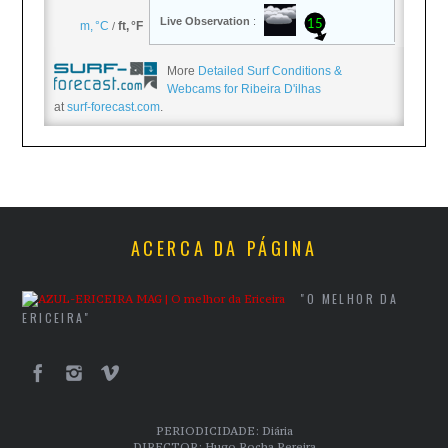
More
Detailed Surf Conditions &
Webcams for Ribeira D'ilhas
at
surf-forecast.com
.
ACERCA DA PÁGINA
"O MELHOR DA
ERICEIRA"
PERIODICIDADE: Diária
DIRECTOR: Hugo Rocha Pereira