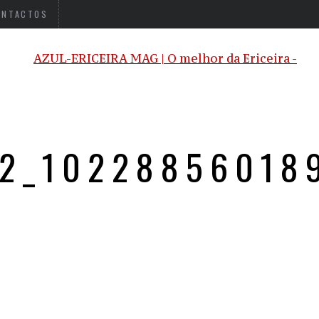
ONTACTOS
12_10228856018