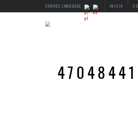
CHOOSE LANGUAGE
INÍCIO
C
4704844