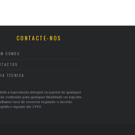
CONTACTE-NOS
EM SOMOS
NTACTOS
CHA TÉCNICA
bida a reprodução integral ou parcial de qualquer
 de conteúdo para qualquer finalidade ou suporte.
ulhamo-nos de escrever segundo o Acordo
gráfico vigente até 1990.