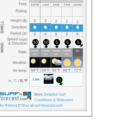
More
Detailed Surf
Conditions & Webcams
for Ribeira D'ilhas
at
surf-forecast.com
.