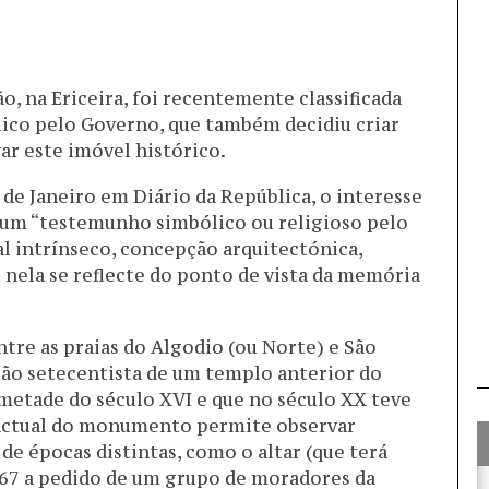
o, na Ericeira, foi recentemente classificada
co pelo Governo, que também decidiu criar
ar este imóvel histórico.
 de Janeiro em Diário da República, o interesse
r um “testemunho simbólico ou religioso pelo
al intrínseco, concepção arquitectónica,
e nela se reflecte do ponto de vista da memória
ntre as praias do Algodio (ou Norte) e São
ção setecentista de um templo anterior do
a metade do século XVI e que no século XX teve
 actual do monumento permite observar
e épocas distintas, como o altar (que terá
567 a pedido de um grupo de moradores da