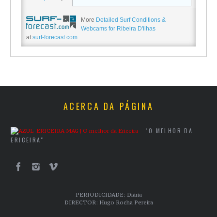
More
Detailed Surf Conditions &
Webcams for Ribeira D'ilhas
at
surf-forecast.com
.
ACERCA DA PÁGINA
"O MELHOR DA
ERICEIRA"
PERIODICIDADE: Diária
DIRECTOR: Hugo Rocha Pereira