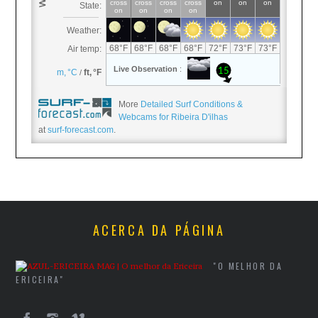
More
Detailed Surf Conditions &
Webcams for Ribeira D'ilhas
at
surf-forecast.com
.
ACERCA DA PÁGINA
"O MELHOR DA
ERICEIRA"