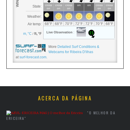
More
Detailed Surf Conditions &
Webcams for Ribeira D'ilhas
at
surf-forecast.com
.
ACERCA DA PÁGINA
"O MELHOR DA
ERICEIRA"