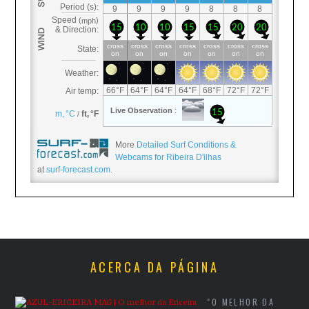
More
Detailed Surf Conditions &
Webcams for Ribeira D'ilhas
at
surf-forecast.com
.
ACERCA DA PÁGINA
"O MELHOR DA