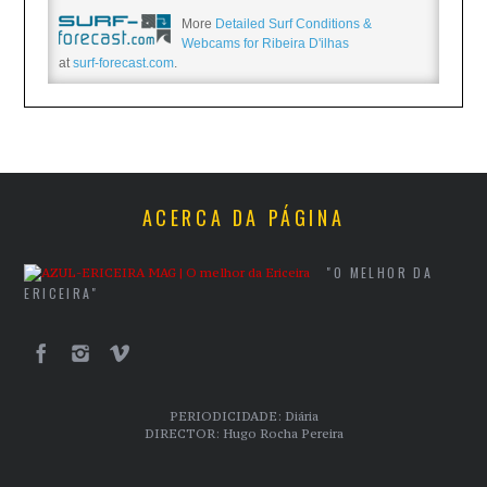
More
Detailed Surf Conditions &
Webcams for Ribeira D'ilhas
at
surf-forecast.com
.
ACERCA DA PÁGINA
"O MELHOR DA
ERICEIRA"
PERIODICIDADE: Diária
DIRECTOR: Hugo Rocha Pereira