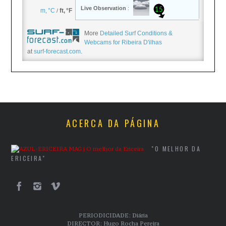
More
Detailed Surf Conditions &
Webcams for Ribeira D'ilhas
at
surf-forecast.com
.
ACERCA DA PÁGINA
"O MELHOR DA
ERICEIRA"
PERIODICIDADE: Diária
DIRECTOR: Hugo Rocha Pereira