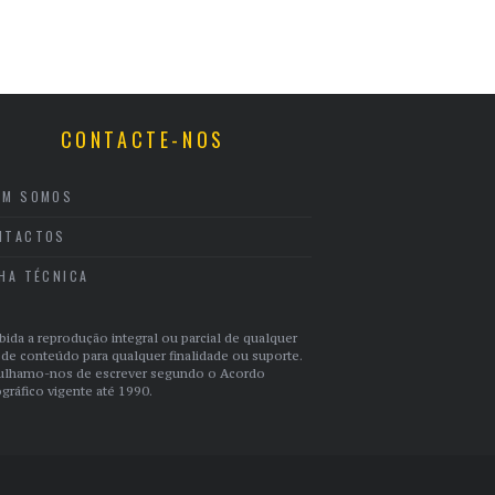
CONTACTE-NOS
EM SOMOS
NTACTOS
CHA TÉCNICA
bida a reprodução integral ou parcial de qualquer
 de conteúdo para qualquer finalidade ou suporte.
ulhamo-nos de escrever segundo o Acordo
gráfico vigente até 1990.