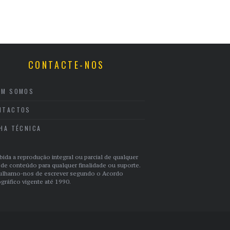
CONTACTE-NOS
EM SOMOS
NTACTOS
CHA TÉCNICA
bida a reprodução integral ou parcial de qualquer
 de conteúdo para qualquer finalidade ou suporte.
ulhamo-nos de escrever segundo o Acordo
gráfico vigente até 1990.