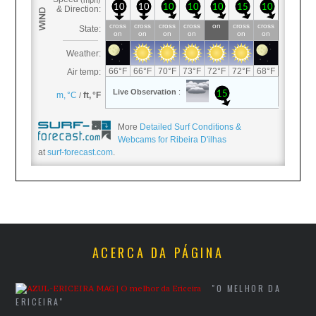
More
Detailed Surf Conditions &
Webcams for Ribeira D'ilhas
at
surf-forecast.com
.
ACERCA DA PÁGINA
"O MELHOR DA
ERICEIRA"