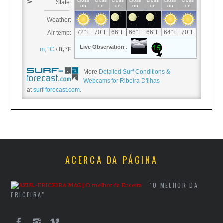
More
Detailed Surf Conditions &
Webcams for Ribeira D'ilhas
at
surf-forecast.com
.
ACERCA DA PÁGINA
"O MELHOR DA
ERICEIRA"