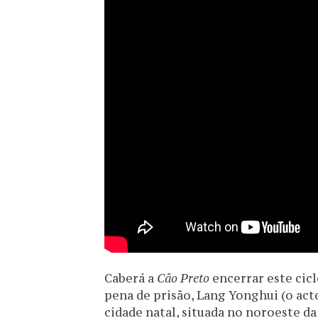
Caberá a
Cão Preto
encerrar este cic
pena de prisão, Lang Yonghui (o act
cidade natal, situada no noroeste da