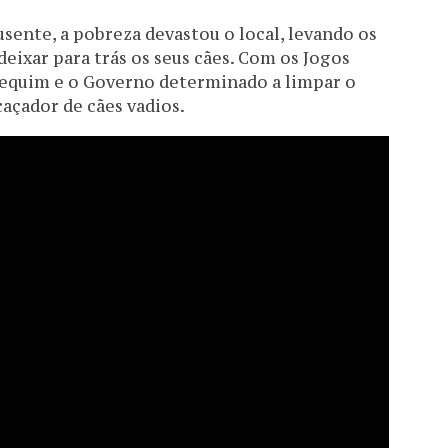
sente, a pobreza devastou o local, levando os
deixar para trás os seus cães. Com os Jogos
Pequim e o Governo determinado a limpar o
açador de cães vadios.