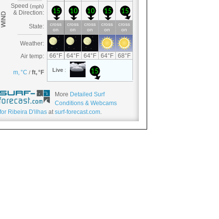
More
Detailed Surf
Conditions & Webcams
for Ribeira D'ilhas
at
surf-forecast.com
.