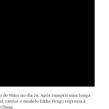
lo de Maio no dia 26. Após cumprir uma longa
or, cantor e modelo Eddie Peng) regressa à
 China.