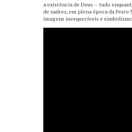
a existência de Deus — tudo enquan
de xadrez, em plena época da Peste
imagens inesquecíveis e simbolism