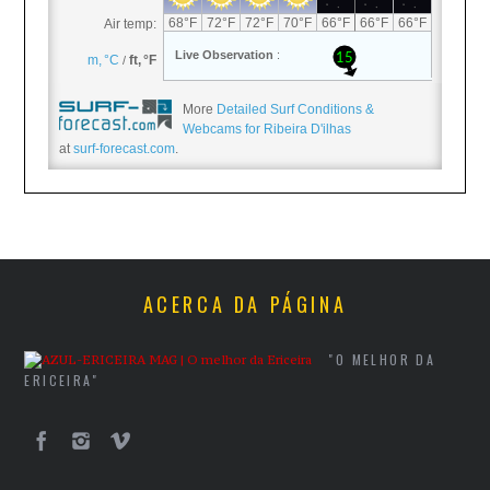
More
Detailed Surf Conditions &
Webcams for Ribeira D'ilhas
at
surf-forecast.com
.
ACERCA DA PÁGINA
"O MELHOR DA
ERICEIRA"