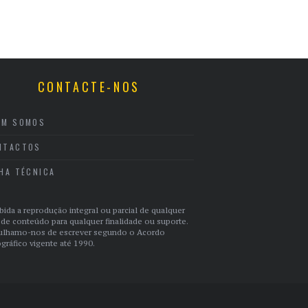
CONTACTE-NOS
EM SOMOS
NTACTOS
CHA TÉCNICA
bida a reprodução integral ou parcial de qualquer
 de conteúdo para qualquer finalidade ou suporte.
ulhamo-nos de escrever segundo o Acordo
gráfico vigente até 1990.