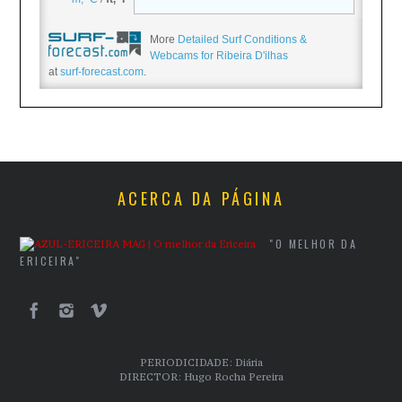
More
Detailed Surf Conditions &
Webcams for Ribeira D'ilhas
at
surf-forecast.com
.
ACERCA DA PÁGINA
"O MELHOR DA
ERICEIRA"
PERIODICIDADE: Diária
DIRECTOR: Hugo Rocha Pereira