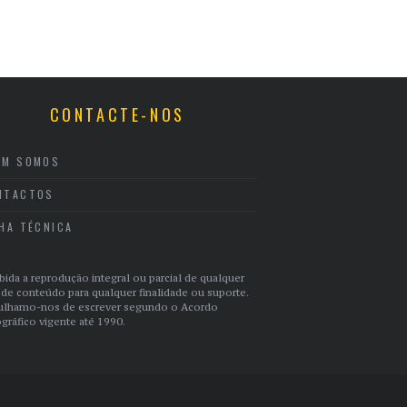
CONTACTE-NOS
EM SOMOS
NTACTOS
CHA TÉCNICA
bida a reprodução integral ou parcial de qualquer
 de conteúdo para qualquer finalidade ou suporte.
ulhamo-nos de escrever segundo o Acordo
gráfico vigente até 1990.