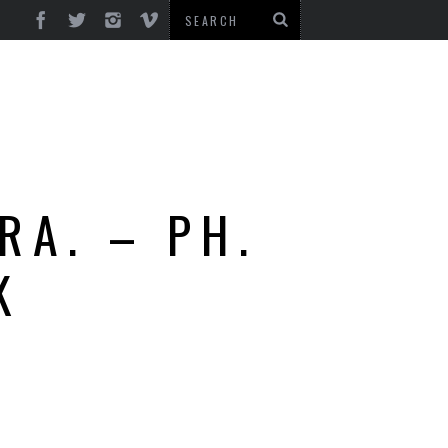
RA. – PH.
K