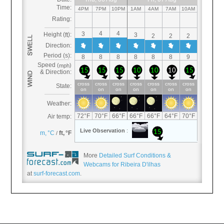
More
Detailed Surf Conditions &
Webcams for Ribeira D'ilhas
at
surf-forecast.com
.