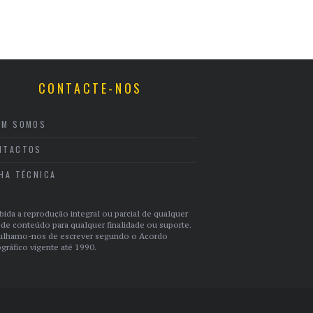
CONTACTE-NOS
EM SOMOS
NTACTOS
CHA TÉCNICA
bida a reprodução integral ou parcial de qualquer
 de conteúdo para qualquer finalidade ou suporte.
ulhamo-nos de escrever segundo o Acordo
gráfico vigente até 1990.