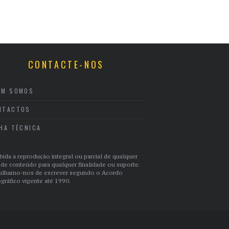
CONTACTE-NOS
EM SOMOS
NTACTOS
CHA TÉCNICA
bida a reprodução integral ou parcial de qualquer
 de conteúdo para qualquer finalidade ou suporte.
ulhamo-nos de escrever segundo o Acordo
gráfico vigente até 1990.