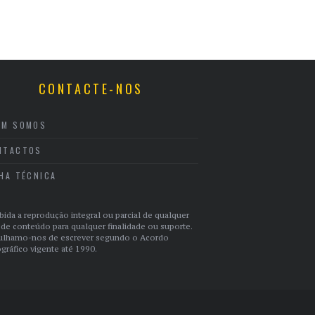
CONTACTE-NOS
EM SOMOS
NTACTOS
CHA TÉCNICA
bida a reprodução integral ou parcial de qualquer
 de conteúdo para qualquer finalidade ou suporte.
ulhamo-nos de escrever segundo o Acordo
gráfico vigente até 1990.