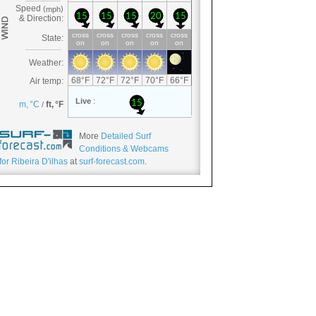
More
Detailed Surf
Conditions & Webcams
for Ribeira D'ilhas
at
surf-forecast.com
.