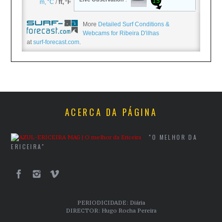
More
Detailed Surf Conditions &
Webcams for Ribeira D'ilhas
at
surf-forecast.com
.
ACERCA DA PÁGINA
"O MELHOR DA
ERICEIRA"
PERIODICIDADE: Diária
DIRECTOR: Hugo Rocha Pereira