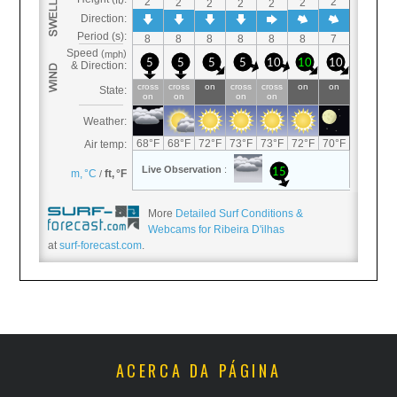
More
Detailed Surf Conditions &
Webcams for Ribeira D'ilhas
at
surf-forecast.com
.
ACERCA DA PÁGINA