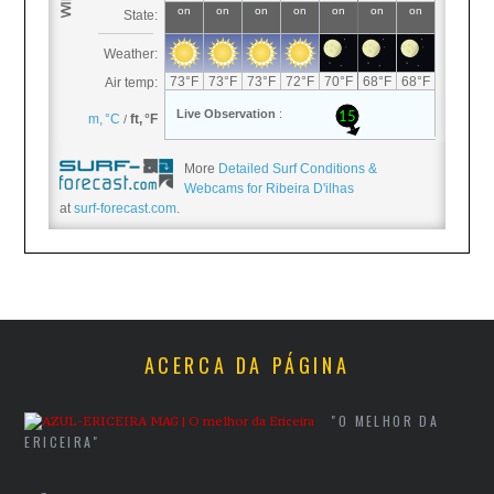
More
Detailed Surf Conditions &
Webcams for Ribeira D'ilhas
at
surf-forecast.com
.
ACERCA DA PÁGINA
"O MELHOR DA
ERICEIRA"