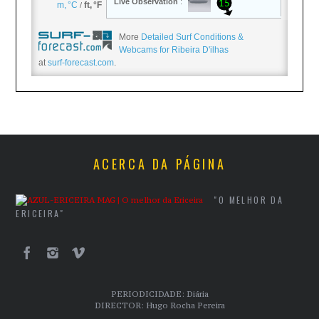
More
Detailed Surf Conditions &
Webcams for Ribeira D'ilhas
at
surf-forecast.com
.
ACERCA DA PÁGINA
"O MELHOR DA
ERICEIRA"
PERIODICIDADE: Diária
DIRECTOR: Hugo Rocha Pereira