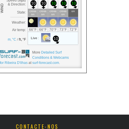
More
Detailed Surf
Conditions & Webcams
for Ribeira D'ilhas
at
surf-forecast.com
.
CONTACTE-NOS