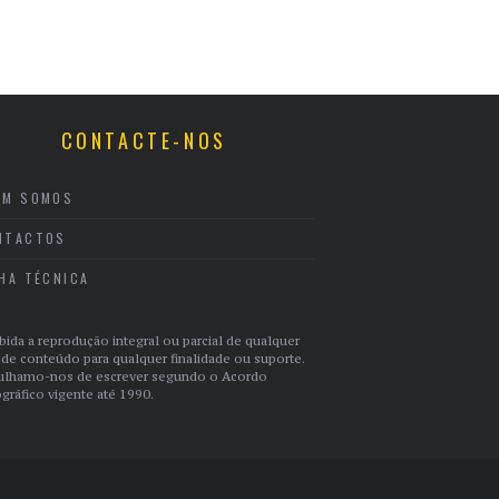
CONTACTE-NOS
EM SOMOS
NTACTOS
CHA TÉCNICA
bida a reprodução integral ou parcial de qualquer
 de conteúdo para qualquer finalidade ou suporte.
ulhamo-nos de escrever segundo o Acordo
gráfico vigente até 1990.