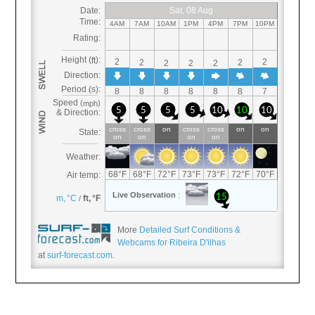
More
Detailed Surf Conditions &
Webcams for Ribeira D'ilhas
at
surf-forecast.com
.